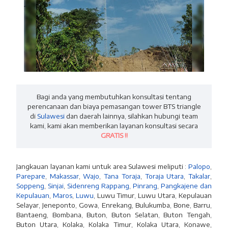
Bagi anda yang membutuhkan konsultasi tentang
perencanaan dan biaya pemasangan tower BTS triangle
di
Sulawesi
dan daerah lainnya, silahkan hubungi team
kami, kami akan memberikan layanan konsultasi secara
GRATIS !!
Jangkauan layanan kami untuk area Sulawesi meliputi :
Palopo
,
Parepare
,
Makassar
,
Wajo
,
Tana Toraja
,
Toraja Utara
,
Takalar
,
Soppeng
,
Sinjai
,
Sidenreng Rappang
,
Pinrang
,
Pangkajene dan
Kepulauan
,
Maros
,
Luwu
, Luwu Timur, Luwu Utara, Kepulauan
Selayar, Jeneponto, Gowa, Enrekang, Bulukumba, Bone, Barru,
Bantaeng, Bombana, Buton, Buton Selatan, Buton Tengah,
Buton Utara, Kolaka, Kolaka Timur, Kolaka Utara, Konawe,