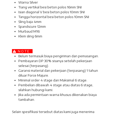
Warna Silver
Tiang vertikal besi beton polos 16mm SNI
Isian diagonal V besi beton polos 10mm SNI
Tangga horizontal besi beton polos 10mm SNI
Sling baja 4mm
Spandscure 12mm
Murbaud M16
Klem sling 6mm
N O T E :
Belum termasuk biaya pengiriman dan pemasangan.
Pembayaran DP 30% sisanya setelah pekerjaan
selesai (terpasang).
Garansi material dan pekerjaan (terpasang) 1 tahun
diluar Force Majure.
Minimal order 4 stage dan Maksimal 6 stage.
Pembelian dibawah 4 stage atau diatas 6 stage,
silahkan hubungi kami.
Jika ada permintaan warna khusus dikenakan biaya
tambahan.
Selain spesifikasi tersebut diatas kami juga menerima