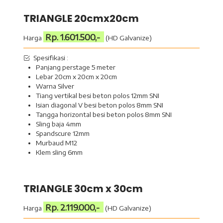
TRIANGLE 20cmx20cm
Rp. 1.601.500,-
Harga
(HD Galvanize)
Spesifikasi :
Panjang perstage 5 meter
Lebar 20cm x 20cm x 20cm
Warna Silver
Tiang vertikal besi beton polos 12mm SNI
Isian diagonal V besi beton polos 8mm SNI
Tangga horizontal besi beton polos 8mm SNI
Sling baja 4mm
Spandscure 12mm
Murbaud M12
Klem sling 6mm
TRIANGLE 30cm x 30cm
Rp. 2.119.000,-
Harga
(HD Galvanize)