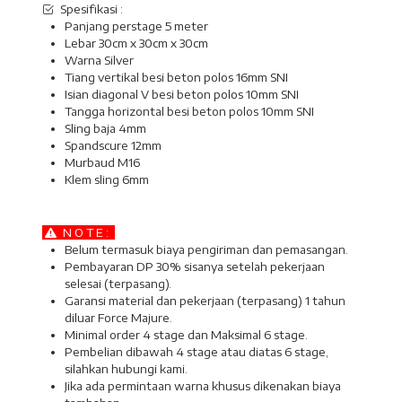
Spesifikasi :
Panjang perstage 5 meter
Lebar 30cm x 30cm x 30cm
Warna Silver
Tiang vertikal besi beton polos 16mm SNI
Isian diagonal V besi beton polos 10mm SNI
Tangga horizontal besi beton polos 10mm SNI
Sling baja 4mm
Spandscure 12mm
Murbaud M16
Klem sling 6mm
N O T E :
Belum termasuk biaya pengiriman dan pemasangan.
Pembayaran DP 30% sisanya setelah pekerjaan
selesai (terpasang).
Garansi material dan pekerjaan (terpasang) 1 tahun
diluar Force Majure.
Minimal order 4 stage dan Maksimal 6 stage.
Pembelian dibawah 4 stage atau diatas 6 stage,
silahkan hubungi kami.
Jika ada permintaan warna khusus dikenakan biaya